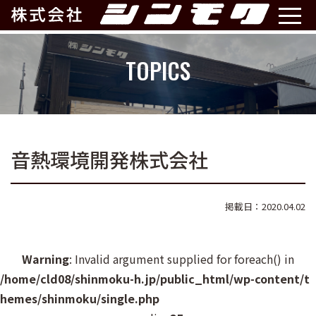
TOPICS
音熱環境開発株式会社
掲載日：2020.04.02
Warning
: Invalid argument supplied for foreach() in
/home/cld08/shinmoku-h.jp/public_html/wp-content/t
hemes/shinmoku/single.php